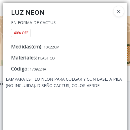
EN FORMA DE CACTUS.
Ingresar a la Tienda
LUZ NEON
EN FORMA DE CACTUS.
CÓMO COMPRAR
40% OFF
QUIÉNES SOMOS
Medidas(cm)
:
10X22CM
CONTACTO
Materiales
:
PLASTICO
Código
:
1709224A
Menú
LAMPARA ESTILO NEON PARA COLGAR Y CON BASE, A PILA
EN FORMA DE CACTUS.
(NO INCLUIDA). DISEÑO CACTUS, COLOR VERDE.
Lista vacía