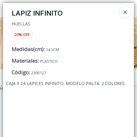
HUELLAS
Ingresar a la Tienda
LAPIZ INFINITO
HUELLAS
CÓMO COMPRAR
20% OFF
QUIÉNES SOMOS
Medidas(cm)
:
14.5CM
CONTACTO
Materiales
:
PLASTICO
Código
:
2305127
Menú
CAJA X 24 LAPICES INFINITO. MODELO PALTA. 2 COLORES.
HUELLAS
Lista vacía