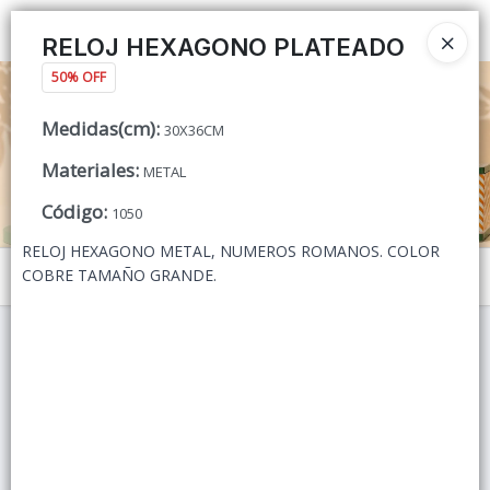
Ingresar a la Tienda
RELOJ HEXAGONO PLATEADO
50% OFF
CÓMO COMPRAR
Medidas(cm)
:
30X36CM
QUIÉNES SOMOS
Materiales
:
METAL
CONTACTO
Código
:
1050
RELOJ HEXAGONO METAL, NUMEROS ROMANOS. COLOR
COBRE TAMAÑO GRANDE.
Menú
Lista vacía