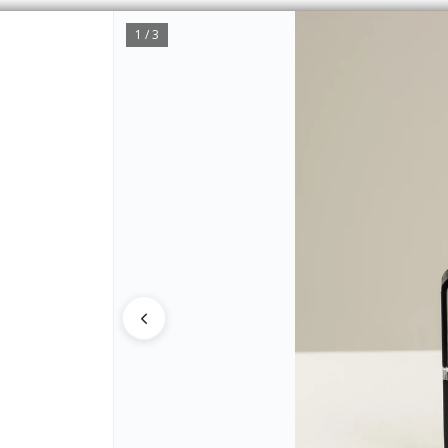
1 / 3
CÓMO