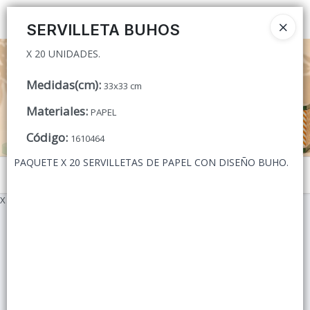
X 20 UNIDADES.
Ingresar a la Tienda
SERVILLETA BUHOS
X 20 UNIDADES.
CÓMO COMPRAR
Medidas(cm)
:
33x33 cm
QUIÉNES SOMOS
Materiales
:
PAPEL
CONTACTO
Código
:
1610464
PAQUETE X 20 SERVILLETAS DE PAPEL CON DISEÑO BUHO.
Menú
X 20 UNIDADES.
Lista vacía