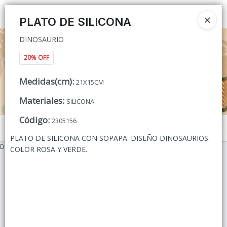
DINOSAURIO
Ingresar a la Tienda
PLATO DE SILICONA
DINOSAURIO
CÓMO COMPRAR
20% OFF
QUIÉNES SOMOS
Medidas(cm)
:
21X15CM
CONTACTO
Materiales
:
SILICONA
Código
:
2305156
Menú
PLATO DE SILICONA CON SOPAPA. DISEÑO DINOSAURIOS.
DINOSAURIO
COLOR ROSA Y VERDE.
Lista vacía