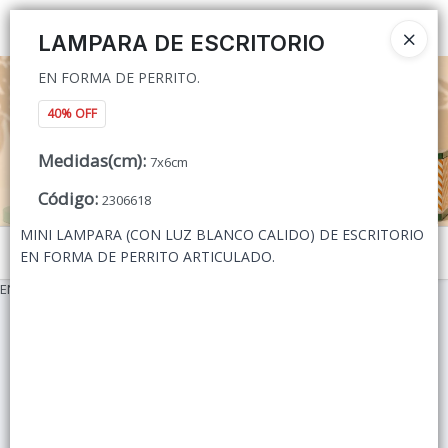
EN FORMA DE PERRITO.
Ingresar a la Tienda
LAMPARA DE ESCRITORIO
EN FORMA DE PERRITO.
CÓMO COMPRAR
40% OFF
QUIÉNES SOMOS
Medidas(cm)
:
7x6cm
CONTACTO
Código
:
2306618
MINI LAMPARA (CON LUZ BLANCO CALIDO) DE ESCRITORIO
Menú
EN FORMA DE PERRITO ARTICULADO.
EN FORMA DE PERRITO.
Lista vacía