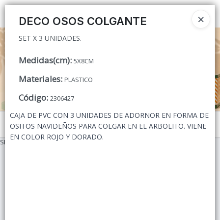
SET X 3 UNIDADES.
Ingresar a la Tienda
DECO OSOS COLGANTE
SET X 3 UNIDADES.
CÓMO COMPRAR
Medidas(cm)
:
5X8CM
QUIÉNES SOMOS
Materiales
:
PLASTICO
CONTACTO
Código
:
2306427
CAJA DE PVC CON 3 UNIDADES DE ADORNOR EN FORMA DE
Menú
OSITOS NAVIDEÑOS PARA COLGAR EN EL ARBOLITO. VIENE
EN COLOR ROJO Y DORADO.
SET X 3 UNIDADES.
Lista vacía