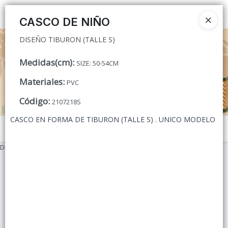
DISEÑO TIBURON (TALLE S)
Ingresar a la Tienda
CASCO DE NIÑO
DISEÑO TIBURON (TALLE S)
CÓMO COMPRAR
Medidas(cm)
:
SIZE: 50-54CM
QUIÉNES SOMOS
Materiales
:
PVC
CONTACTO
Código
:
2107218S
CASCO EN FORMA DE TIBURON (TALLE S) . UNICO MODELO
Menú
DISEÑO TIBURON (TALLE S)
Lista vacía