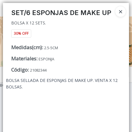
BOLSA X 12 SETS.
Ingresar a la Tienda
SET/6 ESPONJAS DE MAKE UP
BOLSA X 12 SETS.
CÓMO COMPRAR
30% OFF
QUIÉNES SOMOS
Medidas(cm)
:
2.5-5CM
CONTACTO
Materiales
:
ESPONJA
Código
:
21082344
Menú
BOLSA SELLADA DE ESPONJAS DE MAKE UP. VENTA X 12
BOLSA X 12 SETS.
BOLSAS.
Lista vacía