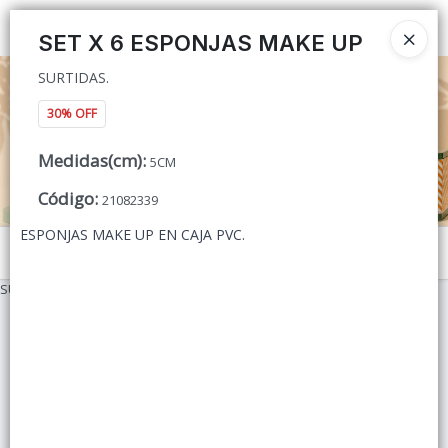
SURTIDAS.
Ingresar a la Tienda
SET X 6 ESPONJAS MAKE UP
SURTIDAS.
CÓMO COMPRAR
30% OFF
QUIÉNES SOMOS
Medidas(cm)
:
5CM
CONTACTO
Código
:
21082339
ESPONJAS MAKE UP EN CAJA PVC.
Menú
SURTIDAS.
Lista vacía