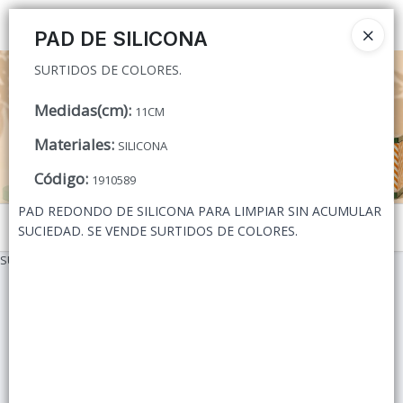
SURTIDOS DE COLORES.
Ingresar a la Tienda
PAD DE SILICONA
SURTIDOS DE COLORES.
CÓMO COMPRAR
Medidas(cm)
:
11CM
QUIÉNES SOMOS
Materiales
:
SILICONA
CONTACTO
Código
:
1910589
PAD REDONDO DE SILICONA PARA LIMPIAR SIN ACUMULAR
Menú
SUCIEDAD. SE VENDE SURTIDOS DE COLORES.
SURTIDOS DE COLORES.
Lista vacía