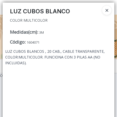
COLOR MULTICOLOR
Ingresar a la Tienda
LUZ CUBOS BLANCO
COLOR MULTICOLOR
CÓMO COMPRAR
Medidas(cm)
:
3M
QUIÉNES SOMOS
Código
:
1604071
CONTACTO
LUZ CUBOS BLANCOS , 20 CAB., CABLE TRANSPARENTE,
COLOR:MULTICOLOR. FUNCIONA CON 3 PILAS AA (NO
INCLUIDAS).
Menú
COLOR MULTICOLOR
Lista vacía