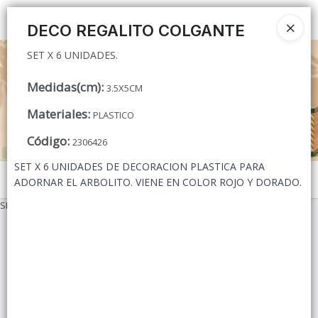
SET X 6 UNIDADES.
Ingresar a la Tienda
DECO REGALITO COLGANTE
SET X 6 UNIDADES.
CÓMO COMPRAR
Medidas(cm)
:
3.5X5CM
QUIÉNES SOMOS
Materiales
:
PLASTICO
CONTACTO
Código
:
2306426
SET X 6 UNIDADES DE DECORACION PLASTICA PARA
Menú
ADORNAR EL ARBOLITO. VIENE EN COLOR ROJO Y DORADO.
SET X 6 UNIDADES.
Lista vacía