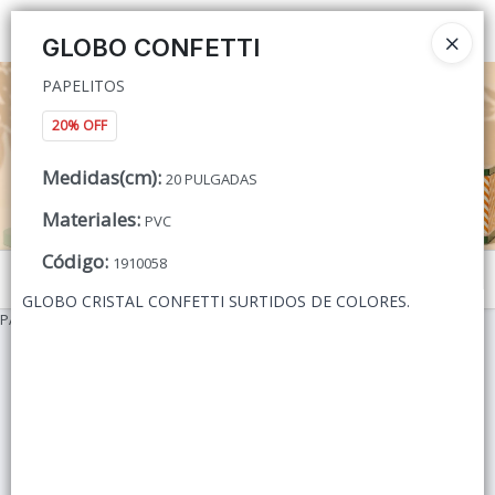
PAPELITOS
Ingresar a la Tienda
GLOBO CONFETTI
PAPELITOS
CÓMO COMPRAR
20% OFF
QUIÉNES SOMOS
Medidas(cm)
:
20 PULGADAS
CONTACTO
Materiales
:
PVC
Código
:
1910058
Menú
GLOBO CRISTAL CONFETTI SURTIDOS DE COLORES.
PAPELITOS
Lista vacía