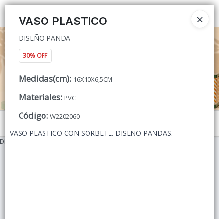
DISEÑO PANDA
Ingresar a la Tienda
VASO PLASTICO
DISEÑO PANDA
CÓMO COMPRAR
30% OFF
QUIÉNES SOMOS
Medidas(cm)
:
16X10X6,5CM
CONTACTO
Materiales
:
PVC
Código
:
W2202060
Menú
VASO PLASTICO CON SORBETE. DISEÑO PANDAS.
DISEÑO PANDA
Lista vacía