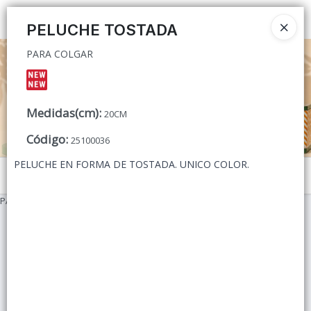
PARA COLGAR
Ingresar a la Tienda
PELUCHE TOSTADA
PARA COLGAR
CÓMO COMPRAR
QUIÉNES SOMOS
Medidas(cm)
:
20CM
CONTACTO
Código
:
25100036
PELUCHE EN FORMA DE TOSTADA. UNICO COLOR.
Menú
PARA COLGAR
Lista vacía