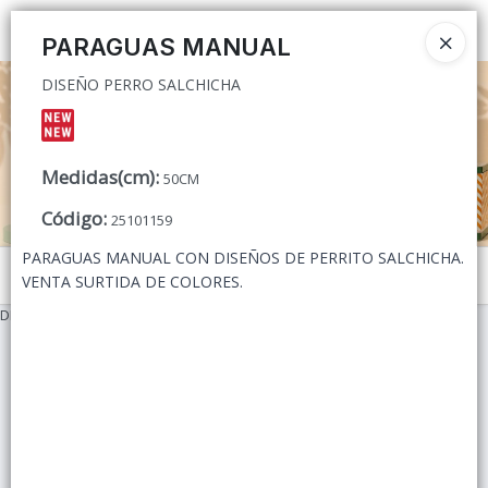
DISEÑO PERRO SALCHICHA
Ingresar a la Tienda
PARAGUAS MANUAL
DISEÑO PERRO SALCHICHA
CÓMO COMPRAR
QUIÉNES SOMOS
Medidas(cm)
:
50CM
CONTACTO
Código
:
25101159
PARAGUAS MANUAL CON DISEÑOS DE PERRITO SALCHICHA.
Menú
VENTA SURTIDA DE COLORES.
DISEÑO PERRO SALCHICHA
Lista vacía