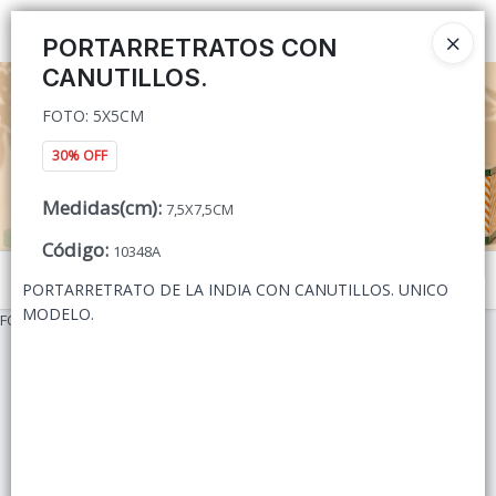
FOTO: 5X5CM
Ingresar a la Tienda
PORTARRETRATOS CON
CANUTILLOS.
CÓMO COMPRAR
FOTO: 5X5CM
QUIÉNES SOMOS
30% OFF
CONTACTO
Medidas(cm)
:
7,5X7,5CM
Código
:
10348A
Menú
PORTARRETRATO DE LA INDIA CON CANUTILLOS. UNICO
MODELO.
FOTO: 5X5CM
Lista vacía