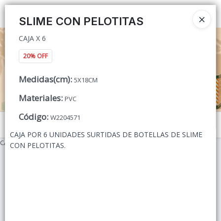
CAJA X 6
Ingresar a la Tienda
SLIME CON PELOTITAS
CAJA X 6
CÓMO COMPRAR
20% OFF
QUIÉNES SOMOS
Medidas(cm)
:
5X18CM
CONTACTO
Materiales
:
PVC
Código
:
W2204571
Menú
CAJA POR 6 UNIDADES SURTIDAS DE BOTELLAS DE SLIME
CAJA X 6
CON PELOTITAS.
Lista vacía