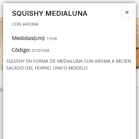
CON AROMA
Ingresar a la Tienda
SQUISHY MEDIALUNA
CON AROMA
CÓMO COMPRAR
Medidas(cm)
:
11CM
QUIÉNES SOMOS
Código
:
25101358
CONTACTO
SQUISHY EN FORMA DE MEDIALUNA CON AROMA A RECIEN
SACADO DEL HORNO. UNICO MODELO.
Menú
CON AROMA
Lista vacía