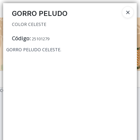
COLOR CELESTE
Ingresar a la Tienda
GORRO PELUDO
COLOR CELESTE
CÓMO COMPRAR
Código
:
25101279
QUIÉNES SOMOS
GORRO PELUDO CELESTE.
CONTACTO
Menú
COLOR CELESTE
Lista vacía