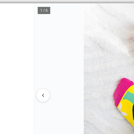
1 / 6
CÓMO