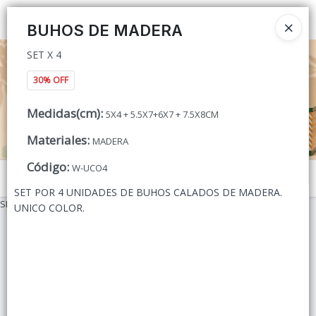
SET X 4
Ingresar a la Tienda
BUHOS DE MADERA
SET X 4
CÓMO COMPRAR
30% OFF
QUIÉNES SOMOS
Medidas(cm)
:
5X4 + 5.5X7+6X7 + 7.5X8CM
CONTACTO
Materiales
:
MADERA
Código
:
W-UCO4
Menú
SET POR 4 UNIDADES DE BUHOS CALADOS DE MADERA.
SET X 4
UNICO COLOR.
Lista vacía