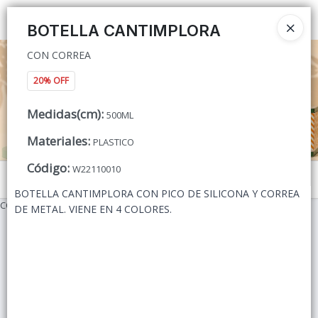
CON CORREA
Ingresar a la Tienda
BOTELLA CANTIMPLORA
CON CORREA
CÓMO COMPRAR
20% OFF
QUIÉNES SOMOS
Medidas(cm)
:
500ML
CONTACTO
Materiales
:
PLASTICO
Código
:
W22110010
Menú
BOTELLA CANTIMPLORA CON PICO DE SILICONA Y CORREA
CON CORREA
DE METAL. VIENE EN 4 COLORES.
Lista vacía