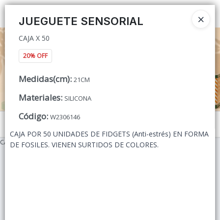
CAJA X 50
Ingresar a la Tienda
JUEGUETE SENSORIAL
CAJA X 50
CÓMO COMPRAR
20% OFF
QUIÉNES SOMOS
Medidas(cm)
:
21CM
CONTACTO
Materiales
:
SILICONA
Código
:
W2306146
Menú
CAJA POR 50 UNIDADES DE FIDGETS (Anti-estrés) EN FORMA
CAJA X 50
DE FOSILES. VIENEN SURTIDOS DE COLORES.
Lista vacía