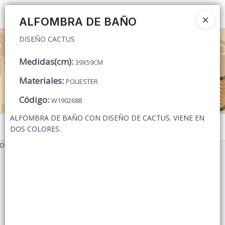
DISEÑO CACTUS
Ingresar a la Tienda
ALFOMBRA DE BAÑO
DISEÑO CACTUS
CÓMO COMPRAR
Medidas(cm)
:
39X59CM
QUIÉNES SOMOS
Materiales
:
POLIESTER
CONTACTO
Código
:
W1902688
ALFOMBRA DE BAÑO CON DISEÑO DE CACTUS. VIENE EN
Menú
DOS COLORES.
DISEÑO CACTUS
Lista vacía