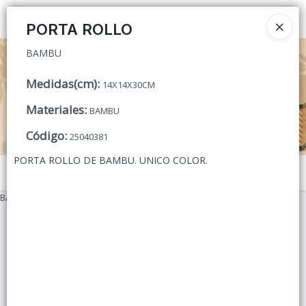
BAMBU
Ingresar a la Tienda
PORTA ROLLO
BAMBU
CÓMO COMPRAR
Medidas(cm)
:
14X14X30CM
QUIÉNES SOMOS
Materiales
:
BAMBU
CONTACTO
Código
:
25040381
PORTA ROLLO DE BAMBU. UNICO COLOR.
Menú
BAMBU
Lista vacía