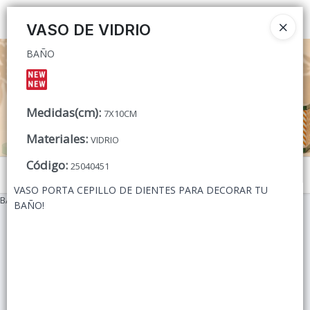
BAÑO
Ingresar a la Tienda
VASO DE VIDRIO
BAÑO
CÓMO COMPRAR
QUIÉNES SOMOS
Medidas(cm)
:
7X10CM
CONTACTO
Materiales
:
VIDRIO
Código
:
25040451
Menú
VASO PORTA CEPILLO DE DIENTES PARA DECORAR TU
BAÑO
BAÑO!
Lista vacía