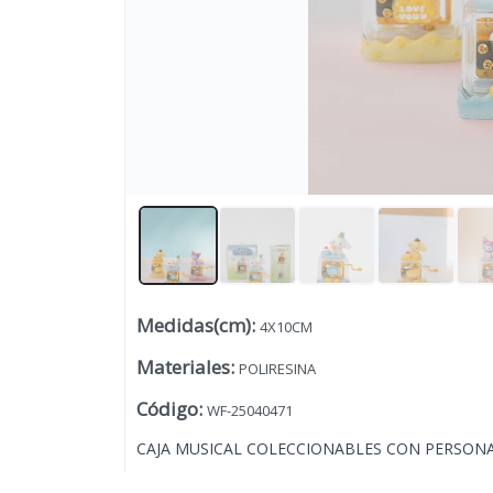
Medidas(cm)
:
4X10CM
Lista vacía
Materiales
:
POLIRESINA
Código
:
WF-25040471
CAJA MUSICAL COLECCIONABLES CON PERSONAJ