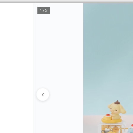
1 / 5
CÓMO