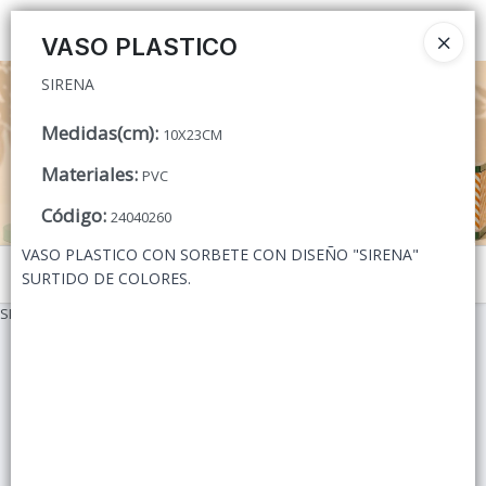
SIRENA
Ingresar a la Tienda
VASO PLASTICO
SIRENA
CÓMO COMPRAR
Medidas(cm)
:
10X23CM
QUIÉNES SOMOS
Materiales
:
PVC
CONTACTO
Código
:
24040260
VASO PLASTICO CON SORBETE CON DISEÑO "SIRENA"
Menú
SURTIDO DE COLORES.
SIRENA
Lista vacía