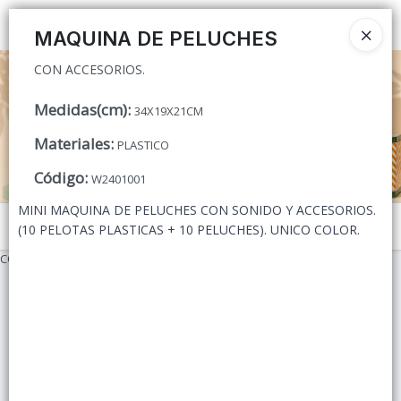
CON ACCESORIOS.
Ingresar a la Tienda
MAQUINA DE PELUCHES
CON ACCESORIOS.
CÓMO COMPRAR
Medidas(cm)
:
34X19X21CM
QUIÉNES SOMOS
Materiales
:
PLASTICO
CONTACTO
Código
:
W2401001
MINI MAQUINA DE PELUCHES CON SONIDO Y ACCESORIOS.
Menú
(10 PELOTAS PLASTICAS + 10 PELUCHES). UNICO COLOR.
CON ACCESORIOS.
Lista vacía