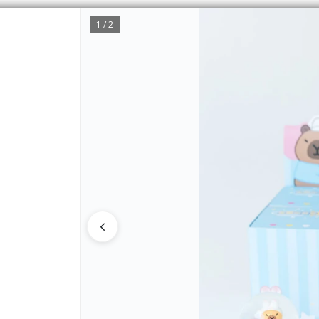
1 / 2
CÓMO