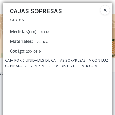
CAJA X 6
Ingresar a la Tienda
CAJAS SOPRESAS
CAJA X 6
CÓMO COMPRAR
Medidas(cm)
:
8X8CM
QUIÉNES SOMOS
Materiales
:
PLASTICO
CONTACTO
Código
:
25040419
CAJA POR 6 UNIDADES DE CAJITAS SORPRESAS TV CON LUZ
Menú
CAPIBARA. VIENEN 6 MODELOS DISTINTOS POR CAJA.
CAJA X 6
Lista vacía