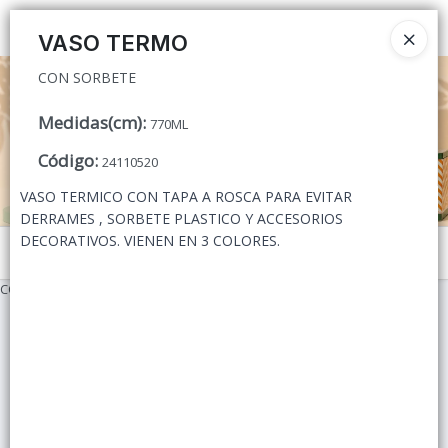
CON SORBETE
Ingresar a la Tienda
VASO TERMO
CON SORBETE
CÓMO COMPRAR
Medidas(cm)
:
770ML
QUIÉNES SOMOS
Código
:
24110520
CONTACTO
VASO TERMICO CON TAPA A ROSCA PARA EVITAR
DERRAMES , SORBETE PLASTICO Y ACCESORIOS
DECORATIVOS. VIENEN EN 3 COLORES.
Menú
CON SORBETE
Lista vacía