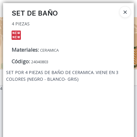
4 PIEZAS
Ingresar a la Tienda
SET DE BAÑO
4 PIEZAS
CÓMO COMPRAR
QUIÉNES SOMOS
Materiales
:
CERAMICA
CONTACTO
Código
:
24040803
SET POR 4 PIEZAS DE BAÑO DE CERAMICA. VIENE EN 3
Menú
COLORES (NEGRO - BLANCO- GRIS)
4 PIEZAS
Lista vacía