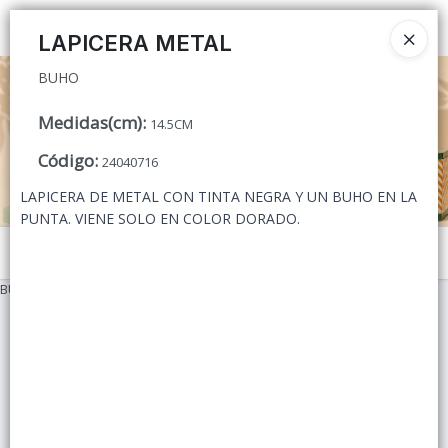
BUHO
Ingresar a la Tienda
LAPICERA METAL
BUHO
CÓMO COMPRAR
Medidas(cm)
:
14.5CM
QUIÉNES SOMOS
Código
:
24040716
CONTACTO
LAPICERA DE METAL CON TINTA NEGRA Y UN BUHO EN LA
PUNTA. VIENE SOLO EN COLOR DORADO.
Menú
BUHO
Lista vacía