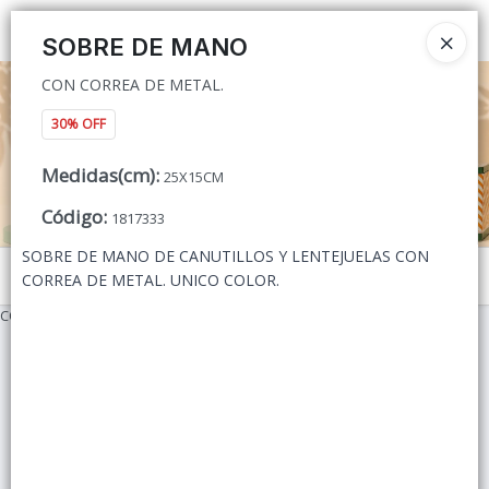
CON CORREA DE METAL.
Ingresar a la Tienda
SOBRE DE MANO
CON CORREA DE METAL.
CÓMO COMPRAR
30% OFF
QUIÉNES SOMOS
Medidas(cm)
:
25X15CM
CONTACTO
Código
:
1817333
SOBRE DE MANO DE CANUTILLOS Y LENTEJUELAS CON
Menú
CORREA DE METAL. UNICO COLOR.
CON CORREA DE METAL.
Lista vacía